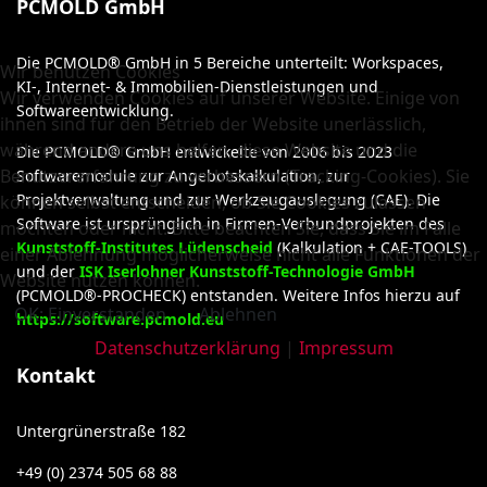
PCMOLD GmbH
Die PCMOLD® GmbH in 5 Bereiche unterteilt: Workspaces,
Wir benutzen Cookies
KI-, Internet- & Immobilien-Dienstleistungen und
Wir verwenden Cookies auf unserer Website. Einige von
Softwareentwicklung.
ihnen sind für den Betrieb der Website unerlässlich,
während andere uns helfen, diese Website und die
Die PCMOLD® GmbH entwickelte von 2006 bis 2023
Benutzererfahrung zu verbessern (Tracking-Cookies). Sie
Softwaremodule zur Angebotskalkulation, zur
Projektverwaltung und zur Werkzeugauslegung (CAE). Die
können selbst entscheiden, ob Sie Cookies zulassen
Software ist ursprünglich in Firmen-Verbundprojekten des
möchten oder nicht. Bitte beachten Sie, dass Sie im Falle
Kunststoff-Institutes Lüdenscheid
(Kalkulation + CAE-TOOLS)
einer Ablehnung möglicherweise nicht alle Funktionen der
und der
ISK Iserlohner Kunststoff-Technologie GmbH
Website nutzen können.
(PCMOLD®-PROCHECK) entstanden. Weitere Infos hierzu auf
OK: Einverstanden
Ablehnen
https://software.pcmold.eu
Datenschutzerklärung
|
Impressum
Kontakt
Untergrünerstraße 182
+49 (0) 2374 505 68 88