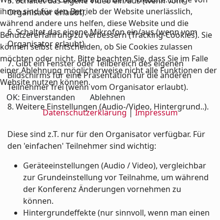
5. Schaltet das eigene Video ein/aus (wenn vom
ihnen sind für den Betrieb der Website unerlässlich,
Organisator erlaubt).
während andere uns helfen, diese Website und die
6. Schaltet das eigene Mikrofon ein/aus (wenn vom
Benutzererfahrung zu verbessern (Tracking-Cookies). Sie
Organisator erlaubt).
können selbst entscheiden, ob Sie Cookies zulassen
möchten oder nicht. Bitte beachten Sie, dass Sie im Falle
7. Gibt ein Fenster oder Teilbereich des eigenen
einer Ablehnung möglicherweise nicht alle Funktionen der
Bildschirms für eine Präsentation für die anderen
Website nutzen können.
Teilnehmer frei (wenn vom Organisator erlaubt).
OK: Einverstanden
Ablehnen
8. Weitere Einstellungen (Audio-/Video, Hintergrund..).
Datenschutzerklärung
|
Impressum
Diese sind z.T. nur für den Organisator verfügbar. Für
den 'einfachen' Teilnehmer sind wichtig:
Geräteeinstellungen (Audio / Video), vergleichbar
zur Grundeinstellung vor Teilnahme, um während
der Konferenz Änderungen vornehmen zu
können.
Hintergrundeffekte (nur sinnvoll, wenn man einen