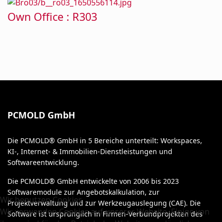
Own office
Own Office : R303
Own office
PCMOLD GmbH
Die PCMOLD® GmbH in 5 Bereiche unterteilt: Workspaces,
KI-, Internet- & Immobilien-Dienstleistungen und
Softwareentwicklung.
Die PCMOLD® GmbH entwickelte von 2006 bis 2023
Softwaremodule zur Angebotskalkulation, zur
Wir benutzen Cookies
Projektverwaltung und zur Werkzeugauslegung (CAE). Die
Wir verwenden Cookies auf unserer Website. Einige von
Software ist ursprünglich in Firmen-Verbundprojekten des